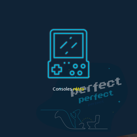
Consoles
rétro