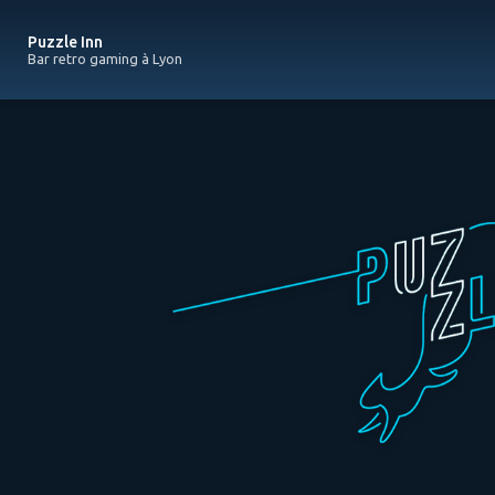
Navigation principale
Aller
au
Puzzle Inn
contenu
Bar retro gaming à Lyon
principal