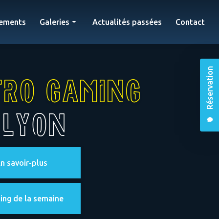
ements
Galeries
Actualités passées
Contact
Bar retro gaming
Évènements
Réservation
tro gaming
 Lyon
n savoir-plus
ing de la semaine