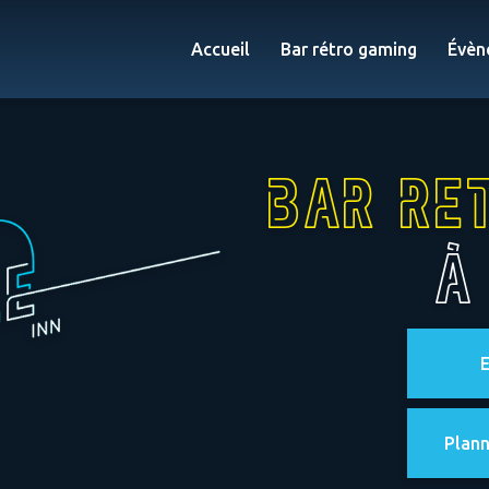
Accueil
Bar rétro gaming
Évèn
Bar re
à
E
Plann