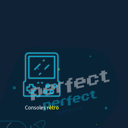
Consoles
rétro