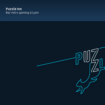
Navigation principale
Aller
au
Puzzle Inn
contenu
Bar retro gaming à Lyon
principal