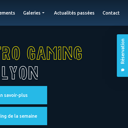
ements
Galeries
Actualités passées
Contact
Bar retro gaming
Évènements
Réservation
tro gaming
 Lyon
n savoir-plus
ing de la semaine