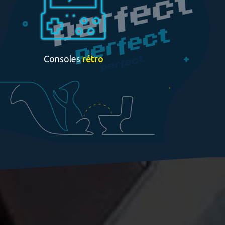
Consoles
rétro