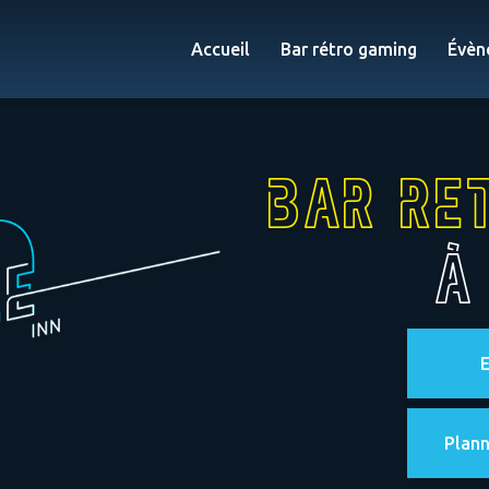
Accueil
Bar rétro gaming
Évèn
Bar re
à
E
Plann