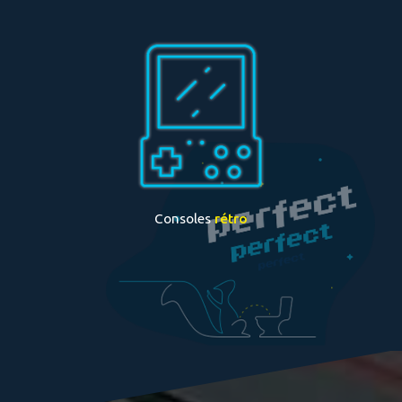
Consoles
rétro