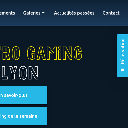
ements
Galeries
Actualités passées
Contact
Bar retro gaming
Évènements
Réservation
tro gaming
 Lyon
n savoir-plus
ing de la semaine