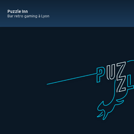
Navigation principale
Aller
au
Puzzle Inn
contenu
Bar retro gaming à Lyon
principal