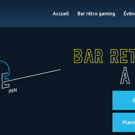
Accueil
Bar rétro gaming
Évèn
Bar re
à
E
Plann