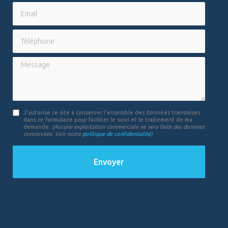
Email
Téléphone
Message
J'autorise ce site à conserver l'ensemble des données transmises
dans ce formulaire pour faciliter le suivi et le traitement de ma
demande.
(Aucune exploitation commerciale ne sera faite des données
concervées. Voir notre
politique de confidentialité
)