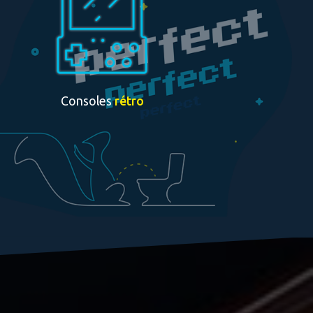
Consoles
rétro